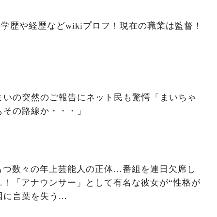
の学歴や経歴などwikiプロフ！現在の職業は監督！
まいの突然のご報告にネット民も驚愕「まいちゃ
もその路線か・・・」
をもつ数々の年上芸能人の正体…番組を連日欠席し
..！「アナウンサー」として有名な彼女が“性格が
に言葉を失う...