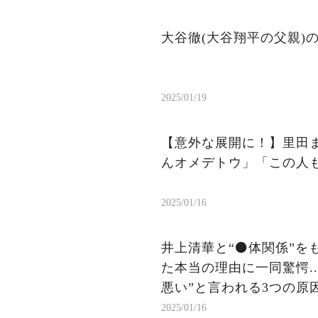
大谷徹(大谷翔平の父親)
2025/01/19
【意外な展開に！】里田
んオメデトウ」「この人
2025/01/16
井上清華と“⚫️体関係”
た本当の理由に一同驚愕.
悪い”と言われる3つの原因
2025/01/16