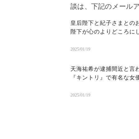
談は、下記のメール
皇后陛下と紀子さまとの
陛下が心のよりどころに
2025/01/19
天海祐希が逮捕間近と言われ
『キントリ』で有名な女優
2025/01/19