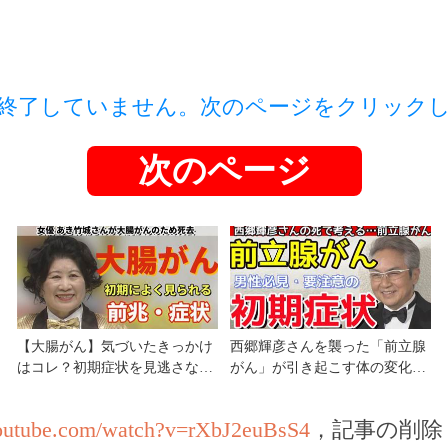
終了していません。次のページをクリック
次のページ
【大腸がん】気づいたきっかけ
西郷輝彦さんを襲った「前立腺
はコレ？初期症状を見逃さない
がん」が引き起こす体の変化。
で！
初期の危険サインとは？
youtube.com/watch?v=rXbJ2euBsS4
，記事の削除