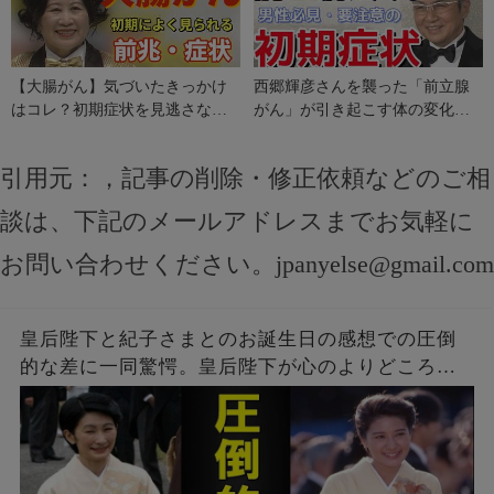
【大腸がん】気づいたきっかけ
西郷輝彦さんを襲った「前立腺
はコレ？初期症状を見逃さない
がん」が引き起こす体の変化。
で！
初期の危険サインとは？
引用元：
，記事の削除・修正依頼などのご相
談は、下記のメールアドレスまでお気軽に
お問い合わせください。
jpanyelse@gmail.com
皇后陛下と紀子さまとのお誕生日の感想での圧倒
的な差に一同驚愕。皇后陛下が心のよりどころに
しているという座右の銘に一同感激