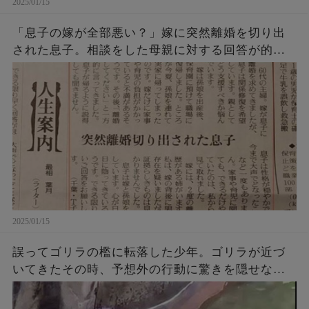
2025/01/15
「息子の嫁が全部悪い？」嫁に突然離婚を切り出
された息子。相談をした母親に対する回答が的確
過ぎると話題に！
2025/01/15
誤ってゴリラの檻に転落した少年。ゴリラが近づ
いてきたその時、予想外の行動に驚きを隠せない
【感動】