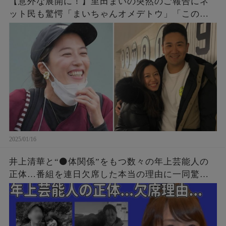
【意外な展開に！】里田まいの突然のご報告にネ
ット民も驚愕「まいちゃんオメデトウ」「この人
もその路線か・・・」
2025/01/16
井上清華と“⚫️体関係”をもつ数々の年上芸能人の
正体…番組を連日欠席した本当の理由に一同驚
愕...！「アナウンサー」として有名な彼女が“性格
が悪い”と言われる3つの原因に言葉を失う...