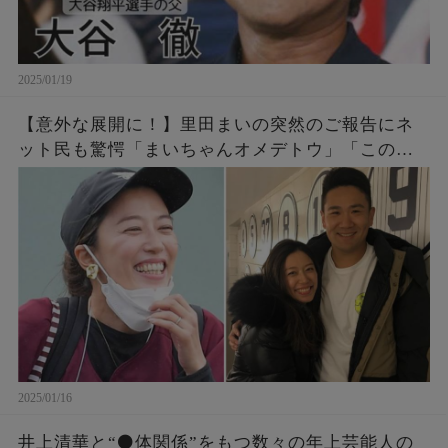
2025/01/19
【意外な展開に！】里田まいの突然のご報告にネ
ット民も驚愕「まいちゃんオメデトウ」「この人
もその路線か・・・」
2025/01/16
井上清華と“⚫️体関係”をもつ数々の年上芸能人の