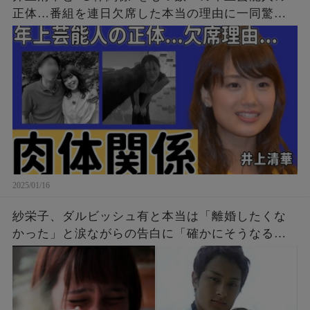
正体…番組を連日欠席した本当の理由に一同驚
愕...！「アナウンサー」として有名な彼女が“性格
が悪い”と言われる3つの原因に言葉を失う...
2025/01/16
紗栄子、ダルビッシュ有と本当は「離婚したくな
かった」と涙ながらの告白に「確かにそうなるよ
な」「自分なら無理だわ！」