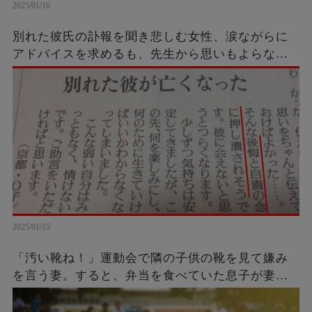
2025/01/16
別れた彼氏の訃報を聞き悲しむ女性、涙ながらに
アドバイスを求めるも、先生から思いもよらない
強烈カウンターを受けてしまう…
2025/01/15
「汚い靴ね！」運動会で隣の子供の靴を見て嫌み
を言う妻。すると、弁当を食べていた息子が妻に
話した言葉に胸を打たれる