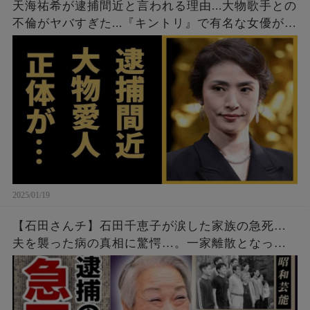
天海祐希が逮捕間近と言われる理由...大物歌手との
不倫がヤバすぎた...『キントリ』で有名な女優が現
在も結婚しない理由に驚きを隠せない...
2025/01/19
【石田さんチ】石田千恵子が涙した家族の急死…
夫を襲った病の真相に驚愕…。一家離散となった
石田家の現在と長男の結婚相手とは…？