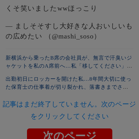
くそ笑いましたwwほっこり
— ましそそすし大好きな人おいしいも
の広めたい （@mashi_soso）
新横浜から乗ったB席の会社員が、無言で汗臭いジ
ャケットを私のA席前へ…私「移してください」男
「上着くらいいいだろ」→社章を見た向かいの乗
出勤初日にロッカーを開けた私…8年間大切に使っ
客が名刺を差し出し…
た保育士の仕事着が切り裂かれ、落書きまでされ
ていた。「先生同士でこんなことを？」と思った
記事はまだ終了していません。次のページ
私が残した1枚の写真と記録が、後日すべてを変え
ることに…
をクリックしてください
次のページ