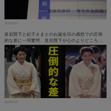
2025/01/15
皇后陛下と紀子さまとのお誕生日の感想での圧倒
的な差に一同驚愕。皇后陛下が心のよりどころに
しているという座右の銘に一同感激
2025/01/19