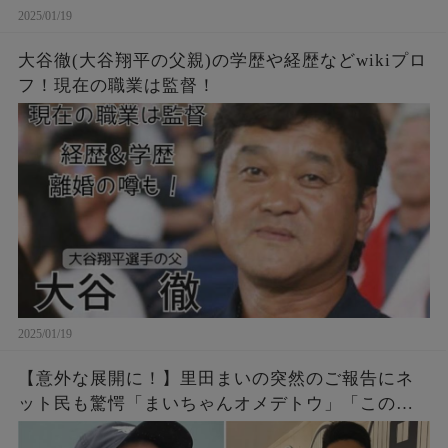
2025/01/19
大谷徹(大谷翔平の父親)の学歴や経歴などwikiプロ
フ！現在の職業は監督！
2025/01/19
【意外な展開に！】里田まいの突然のご報告にネ
ット民も驚愕「まいちゃんオメデトウ」「この人
もその路線か・・・」