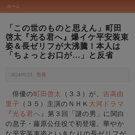
ホーム
「この世のものと思えん」町田
啓太『光る君へ』爆イケ平安装束
姿＆長ゼリフが大沸騰！本人は
「ちょっとお口が…」と反省
2024/01/22
告発
俳優の
町田啓太
（３３）が、
吉高由
里子
（３５）主演のＮＨＫ
大河ドラマ
『
光る君へ
』第３回「謎の男」に関白
の息子・藤原公任役で初登場。華やか
な平安装束姿といきなりの長ゼリフが