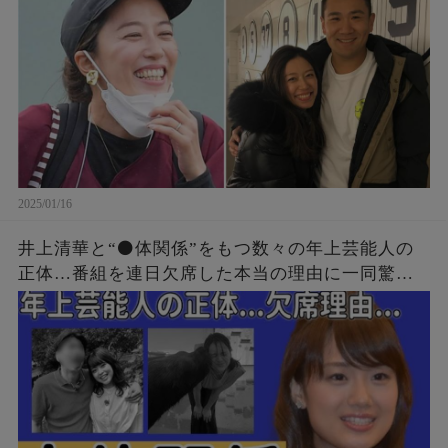
2025/01/16
井上清華と“⚫️体関係”をもつ数々の年上芸能人の
正体…番組を連日欠席した本当の理由に一同驚
愕...！「アナウンサー」として有名な彼女が“性格
が悪い”と言われる3つの原因に言葉を失う...