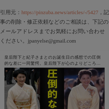
で！
初期の危険サインとは？
引用元：
https://pinzuba.news/articles/-/5427
，記
事の削除・修正依頼などのご相談は、下記の
メールアドレスまでお気軽にお問い合わせ
ください。
jpanyelse@gmail.com
皇后陛下と紀子さまとのお誕生日の感想での圧倒
的な差に一同驚愕。皇后陛下が心のよりどころに
しているという座右の銘に一同感激