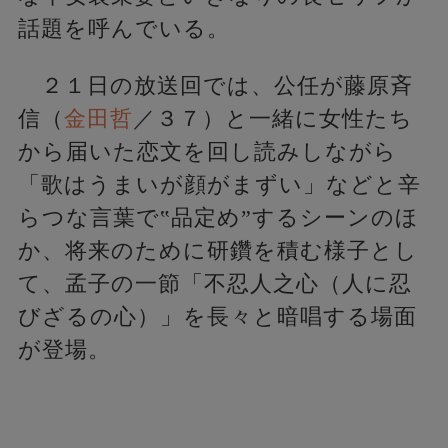
話題を呼んでいる。
２１日の放送回では、公任が藤原斉
信（
金田哲
／３７）と一緒に女性たち
から届いた恋文を回し読みしながら
「歌はうまいが顔がまずい」などと辛
らつな言葉で‟品定め”するシーンのほ
か、将来のために研鑽を積む様子とし
て、孟子の一節「不忍人之心（人に忍
びざるの心）」を長々と暗唱する場面
が登場。