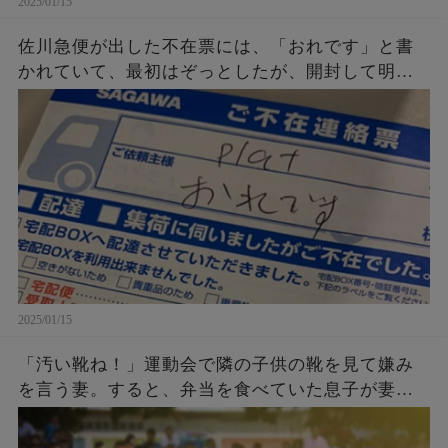
2025/01/15
佐川急便が出した不在票には、「おれです」と書
かれていて、最初はぞっとしたが、開封して明ら
かになった真実とは。
2025/01/15
「汚い靴ね！」運動会で隣の子供の靴を見て嫌み
を言う妻。すると、弁当を食べていた息子が妻に
話した言葉に胸を打たれる