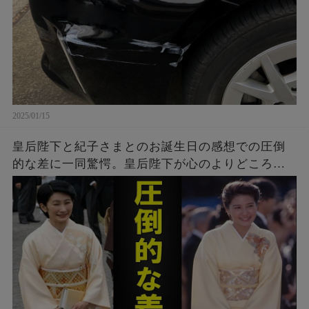
2025/01/15
皇后陛下と紀子さまとのお誕生日の感想での圧倒
的な差に一同驚愕。皇后陛下が心のよりどころに
しているという座右の銘に一同感激