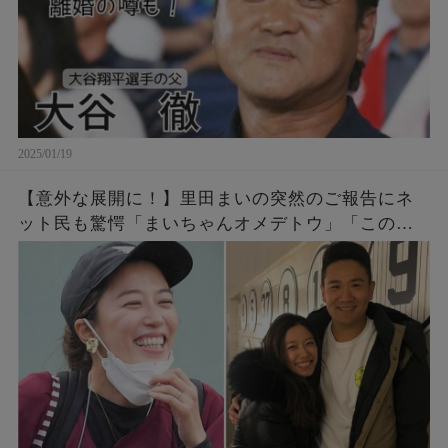
2025/01/19
【意外な展開に！】里田まいの突然のご報告にネ
ット民も驚愕「まいちゃんオメデトウ」「この人
もその路線か・・・」