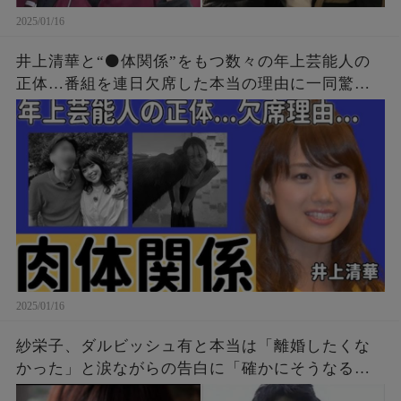
2025/01/16
井上清華と“⚫️体関係”をもつ数々の年上芸能人の
正体…番組を連日欠席した本当の理由に一同驚
愕...！「アナウンサー」として有名な彼女が“性格
が悪い”と言われる3つの原因に言葉を失う...
2025/01/16
紗栄子、ダルビッシュ有と本当は「離婚したくな
かった」と涙ながらの告白に「確かにそうなるよ
な」「自分なら無理だわ！」