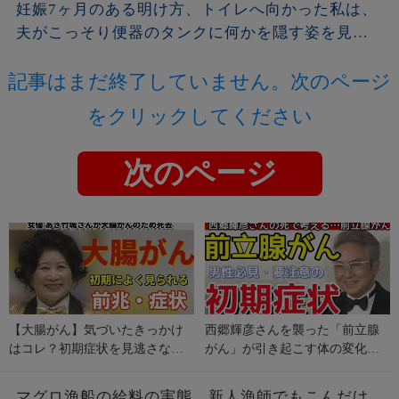
妊娠7ヶ月のある明け方、トイレへ向かった私は、
夫がこっそり便器のタンクに何かを隠す姿を見て
しまった。夫が去った後、それを開けた瞬間、私
記事はまだ終了していません。次のページ
は声も出せず凍りついた――
をクリックしてください
次のページ
【大腸がん】気づいたきっかけ
西郷輝彦さんを襲った「前立腺
はコレ？初期症状を見逃さない
がん」が引き起こす体の変化。
で！
初期の危険サインとは？
マグロ漁船の給料の実態…新人漁師でもこんだけ