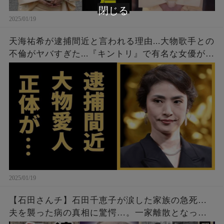
閉じる
2025/01/19
天海祐希が逮捕間近と言われる理由...大物歌手との
不倫がヤバすぎた...『キントリ』で有名な女優が現
在も結婚しない理由に驚きを隠せない...
2025/01/19
【石田さんチ】石田千恵子が涙した家族の急死…
夫を襲った病の真相に驚愕…。一家離散となった