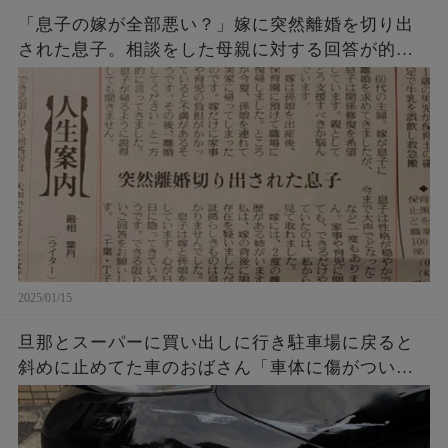
「息子の嫁が全部悪い？」嫁に突然離婚を切り出
された息子。相談をした母親に対する回答が的確
過ぎると話題に！
2025/01/15
旦那とスーパーに買い出しに行き駐車場に戻ると
斜めに止めてた車のおばさん「車体に傷がついて
る！弁償しろ！」私「」旦那「わかりました。実
験してみましょう！」その後…